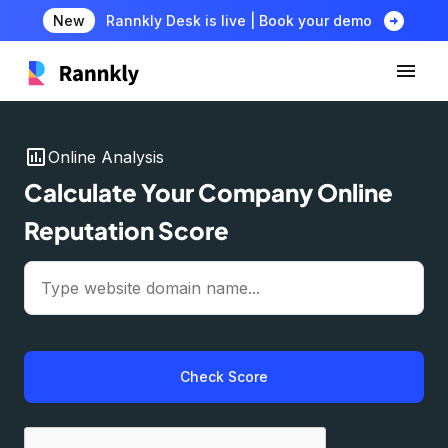
arrow_circle_right
New
Rannkly Desk is live | Book your demo
insert_chart
Online Analysis
Calculate Your Company Online
Reputation Score
Check Score