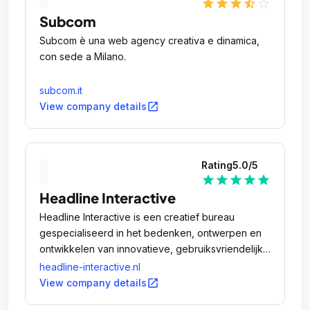
star
star
star
star_half
star_outline
Subcom
Subcom è una web agency creativa e dinamica,
con sede a Milano.
subcom.it
open_in_new
View company details
Rating
5.0
/5
star
star
star
star
star
Headline Interactive
Headline Interactive is een creatief bureau
gespecialiseerd in het bedenken, ontwerpen en
ontwikkelen van innovatieve, gebruiksvriendelijke
en interactieve apps, websites en webshops.
headline-interactive.nl
open_in_new
View company details