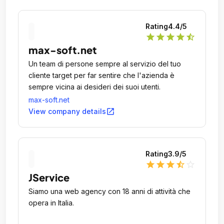
stupidamente ho accettato). Ebbene, poco dopo il
mio sito era nuovamente online, esattamente
Rating
4.4
/5
identico a prima: lì allora ho capito di essere stato
star
star
star
star
star_half
ingannato e ho chiesto spiegazioni, tanto più che
max-soft.net
dal log di Wordpress potevo vedere solo 2
interventi nell'arco di un'ora e poi più nulla. Ma il
Un team di persone sempre al servizio del tuo
signor Erick non ha voluto/saputo spiegarmi come
cliente target per far sentire che l'azienda è
possa avere impiegato 8 ore per una mera
sempre vicina ai desideri dei suoi utenti.
operazione di rollback... SCONSIGLIO A TUTTI
max-soft.net
QUESTA WEB AGENCY!!
open_in_new
View company details
Rating
3.9
/5
star
star
star
star_half
star_outline
JService
Siamo una web agency con 18 anni di attività che
opera in Italia.