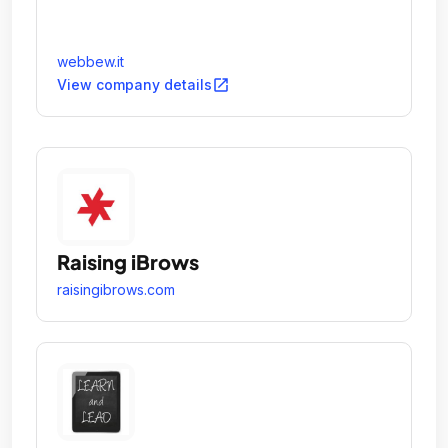
webbew.it
open_in_new
View company details
Raising iBrows
raisingibrows.com