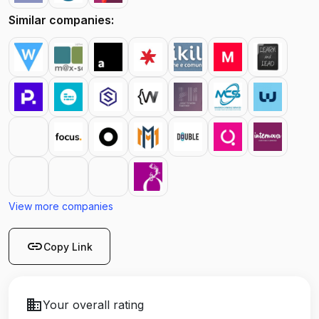
Similar companies:
View more companies
link
Copy Link
business
Your overall rating