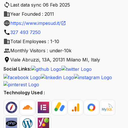
sync
Last data sync 06 Feb 2025
business
Year Founded : 2011
language
https://www.impesud.it/
open_in_new
call
327 493 7250
business
Total Employees : 1-10
people
Monthly Visitors : under-10k
location_on
Viale Abruzzi, 13A, 20131 Milano MI, Italy
Social Links:
Technology Used :