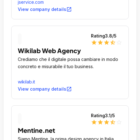
jservice.com
open_in_new
View company details
Rating
3.8
/5
star
star
star
star_half
star_outline
Wikilab Web Agency
Crediamo che il digitale possa cambiare in modo
concreto e misurabile il tuo business.
wikilab.it
open_in_new
View company details
Rating
3.1
/5
star
star
star
star_half
star_outline
Mentine.net
Siamo Mentine, la prima design agency in Italia