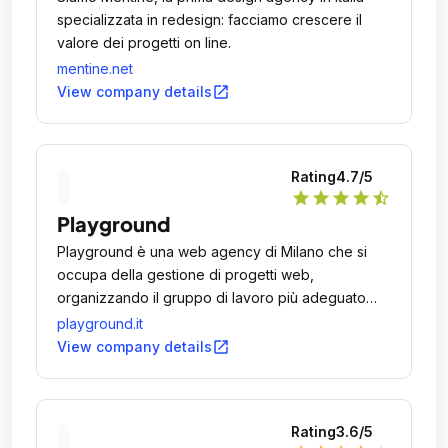
specializzata in redesign: facciamo crescere il
valore dei progetti on line.
mentine.net
open_in_new
View company details
Rating
4.7
/5
star
star
star
star
star_half
Playground
Playground è una web agency di Milano che si
occupa della gestione di progetti web,
organizzando il gruppo di lavoro più adeguato
all'esigenza attraverso risorse interne o esterne
playground.it
all'azienda.
open_in_new
View company details
Rating
3.6
/5