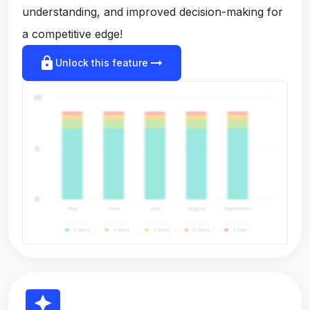
understanding, and improved decision-making for
a competitive edge!
lock
arrow_right_alt
Unlock this feature
reviews