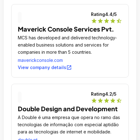
Rating
4.4
/5
star
star
star
star
star_half
Maverick Console Services Pvt.
MCS has developed and delivered technology-
enabled business solutions and services for
companies in more than 5 countries.
maverickconsole.com
open_in_new
View company details
Rating
4.2
/5
star
star
star
star
star_half
Double Design and Development
A Double é uma empresa que opera no ramo das
tecnologias de informação com especial aptidão
para as tecnologias de internet e mobilidade.
double.pt