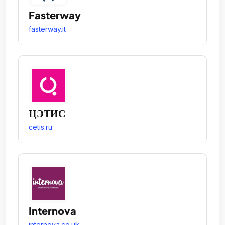
Fasterway
fasterway.it
ЦЭТИС
cetis.ru
Internova
internova.co.uk