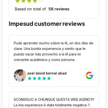
star
star
star
star
star_outline
Based on total of
58 reviews
Impesud customer reviews
Pude aprender mucho sobre la IA, en dos días de
clase. Una bonita experiencia y siento que le
puedo sacar más provecho a la IA para mi
creciente académico y como persona
axel david bernal abad
star
star
star
star
star
SCONSIGLIO A CHIUNQUE QUESTA WEB AGENCY!!
La mia esperienza è stata totalmente negativa. 1.