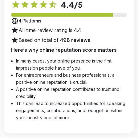
star
star
star
star
star_half
4.4
/5
language
4 Platforms
star
All time review rating is
4.4
star
Based on total of
498 reviews
Here’s why online reputation score matters
In many cases, your online presence is the first
impression people have of you.
For entrepreneurs and business professionals, a
positive online reputation is crucial.
A positive online reputation contributes to trust and
credibility.
This can lead to increased opportunities for speaking
engagements, collaborations, and recognition within
your industry and lot more.