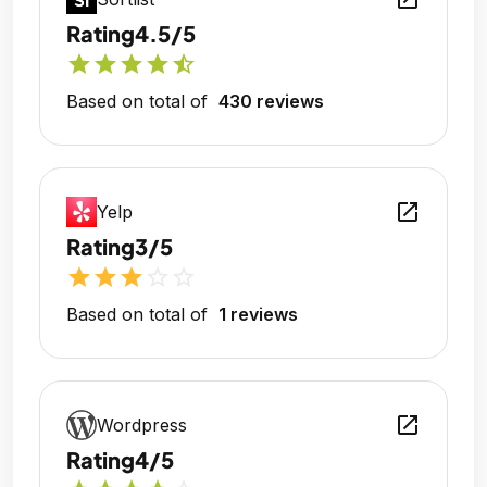
Rating
4.5/5
star
star
star
star
star_half
Based on total of
430 reviews
open_in_new
Yelp
Rating
3/5
star
star
star
star_outline
star_outline
Based on total of
1 reviews
open_in_new
Wordpress
Rating
4/5