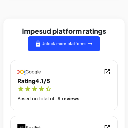
Impesud platform ratings
lock
arrow_right_alt
Unlock more platforms
open_in_new
Google
Rating
4.1/5
star
star
star
star
star_half
Based on total of
9 reviews
open_in_new
Sortlist