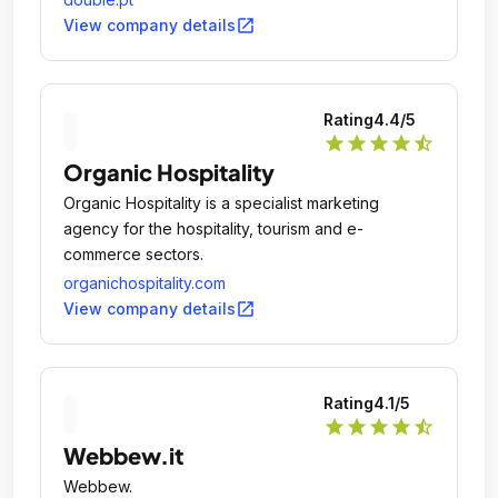
open_in_new
View company details
Rating
4.4
/5
star
star
star
star
star_half
Organic Hospitality
Organic Hospitality is a specialist marketing
agency for the hospitality, tourism and e-
commerce sectors.
organichospitality.com
open_in_new
View company details
Rating
4.1
/5
star
star
star
star
star_half
Webbew.it
Webbew.